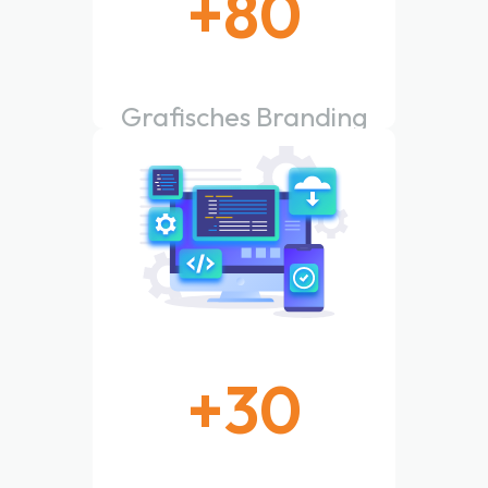
+
80
Grafisches Branding
fertig
+
30