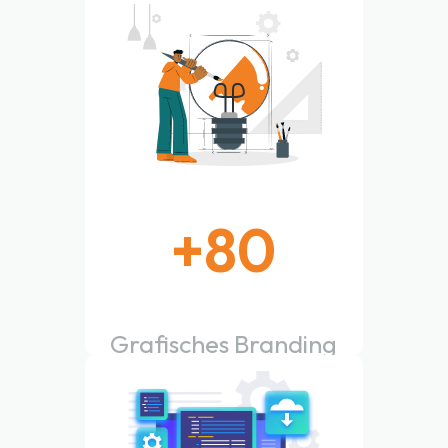
Websites erstellt
+
80
Grafisches Branding
fertig